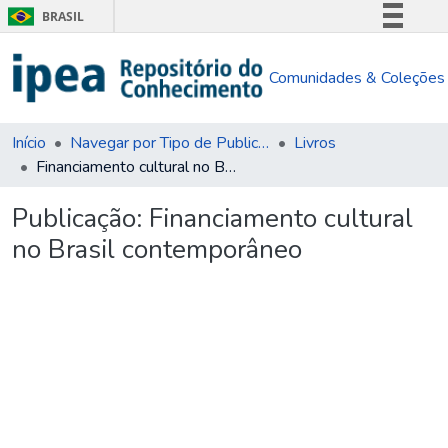
BRASIL
Simplifique!
Comunidades & Coleções
Comunica BR
Participe
Acesso à informação
Início
Navegar por Tipo de Publicação
Livros
Financiamento cultural no Brasil contemporâneo
Legislação
Canais
Publicação:
Financiamento cultural
no Brasil contemporâneo
Carregando...