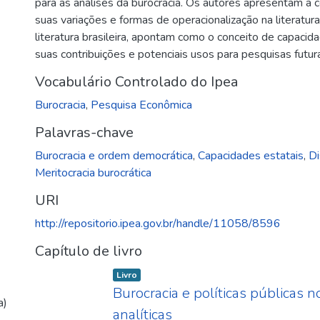
para as análises da burocracia. Os autores apresentam a c
suas variações e formas de operacionalização na literatur
literatura brasileira, apontam como o conceito de capacid
suas contribuições e potenciais usos para pesquisas futur
Vocabulário Controlado do Ipea
Burocracia
,
Pesquisa Econômica
Palavras-chave
Burocracia e ordem democrática
,
Capacidades estatais
,
Di
Meritocracia burocrática
URI
http://repositorio.ipea.gov.br/handle/11058/8596
Capítulo de livro
Item type:
,
Livro
Burocracia e políticas públicas no
a)
analíticas