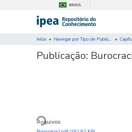
BRASIL
Início
Navegar por Tipo de Publicação
Capítu
Publicação:
Burocraci
Carregando...
Arquivos
Burocracia2.pdf
(182.82 KB)