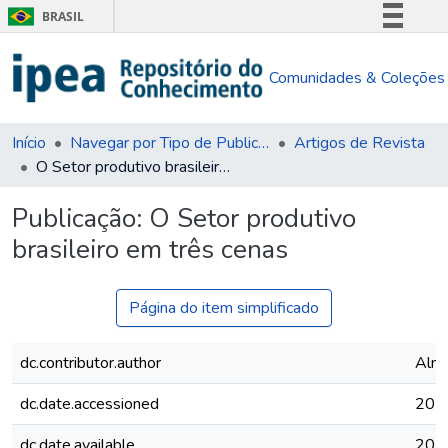
BRASIL
Simplifique!
Comunidades & Coleções
Comunica BR
Participe
Acesso à informação
Início
Navegar por Tipo de Publicação
Artigos de Revista
O Setor produtivo brasileiro em três cenas
Legislação
Canais
Publicação:
O Setor produtivo
brasileiro em três cenas
Página do item simplificado
dc.contributor.author
Alme
dc.date.accessioned
201
dc.date.available
201