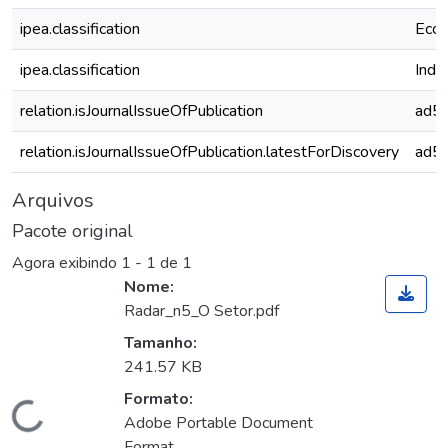
ipea.classification
Econ
ipea.classification
Indús
relation.isJournalIssueOfPublication
ad5
relation.isJournalIssueOfPublication.latestForDiscovery
ad5
Arquivos
Pacote original
Agora exibindo
1 - 1 de 1
Nome:
Radar_n5_O Setor.pdf
Tamanho:
241.57 KB
Formato:
Carregando...
Adobe Portable Document
Format