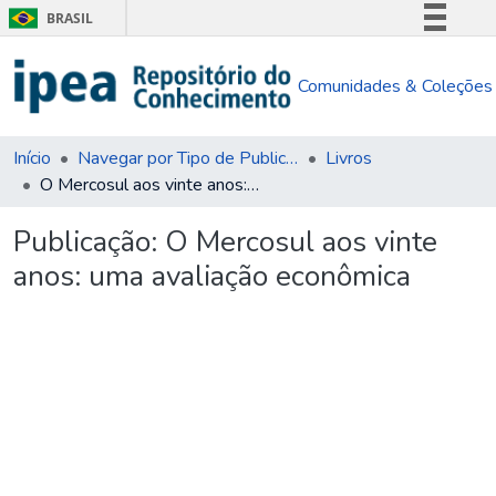
BRASIL
Simplifique!
Comunidades & Coleções
Comunica BR
Participe
Acesso à informação
Início
Navegar por Tipo de Publicação
Livros
O Mercosul aos vinte anos: uma avaliação econômica
Legislação
Canais
Publicação:
O Mercosul aos vinte
anos: uma avaliação econômica
Carregando...