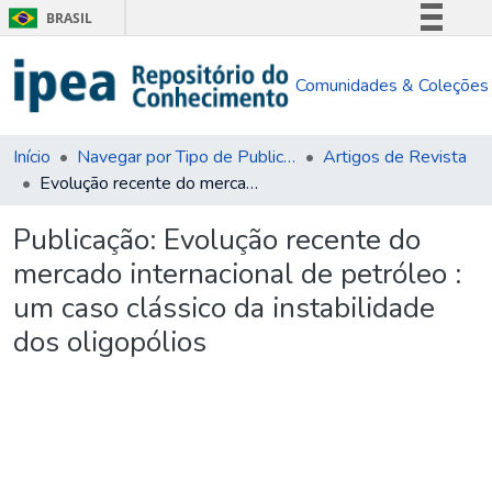
BRASIL
Simplifique!
Comunidades & Coleções
Comunica BR
Participe
Acesso à informação
Início
Navegar por Tipo de Publicação
Artigos de Revista
Evolução recente do mercado internacional de petróleo : um caso clássico da instabilidade dos oligopólios
Legislação
Canais
Publicação:
Evolução recente do
mercado internacional de petróleo :
um caso clássico da instabilidade
dos oligopólios