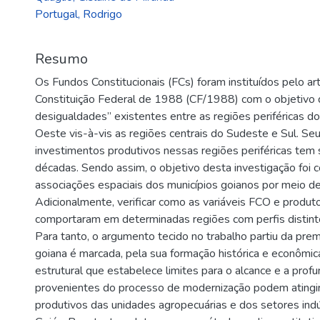
Portugal, Rodrigo
Resumo
Os Fundos Constitucionais (FCs) foram instituídos pelo art. 
Constituição Federal de 1988 (CF/1988) com o objetivo d
desigualdades” existentes entre as regiões periféricas d
Oeste vis-à-vis as regiões centrais do Sudeste e Sul. Se
investimentos produtivos nessas regiões periféricas tem
décadas. Sendo assim, o objetivo desta investigação foi 
associações espaciais dos municípios goianos por meio d
Adicionalmente, verificar como as variáveis FCO e produto
comportaram em determinadas regiões com perfis distin
Para tanto, o argumento tecido no trabalho partiu da prem
goiana é marcada, pela sua formação histórica e econômi
estrutural que estabelece limites para o alcance e a pro
provenientes do processo de modernização podem atingi
produtivos das unidades agropecuárias e dos setores ind