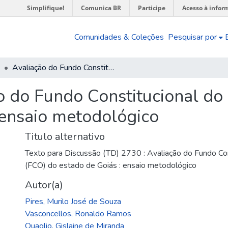
Simplifique!
Comunica BR
Participe
Acesso à infor
Comunidades & Coleções
Pesquisar por
Avaliação do Fundo Constitucional do Centro-Oeste (FCO) do estado de Goiás : ensaio metodológico
o do Fundo Constitucional do
 ensaio metodológico
Titulo alternativo
Texto para Discussão (TD) 2730 : Avaliação do Fundo Co
(FCO) do estado de Goiás : ensaio metodológico
Autor(a)
Pires, Murilo José de Souza
Vasconcellos, Ronaldo Ramos
Quaglio, Gislaine de Miranda