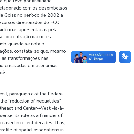
o que teve por finalidade
 relacionado com os desembolsos
 de Goiás no período de 2002 a
recursos direcionados do FCO
vidências apresentadas pela
ma concentração naqueles
udo, quando se nota o
ações, constata-se que, mesmo
o as transformações nas
tão enraizadas em economias
iás.
em I, paragraph c of the Federal
the “reduction of inequalities”
ortheast and Center-West vis-à-
ense, its role as a financier of
creased in recent decades. Thus,
rofile of spatial associations in