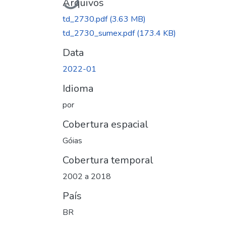
Carregando...
Arquivos
td_2730.pdf
(3.63 MB)
td_2730_sumex.pdf
(173.4 KB)
Data
2022-01
Idioma
por
Cobertura espacial
Góias
Cobertura temporal
2002 a 2018
País
BR