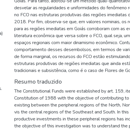
Goiás. Para tanto, adotou-se um método quali-quantitativ
desvelar as regularidades e uniformidades do fenômeno
no FCO nas estruturas produtivas das regiões imediatas
2018. Por fim, observa-se que, em valores nominais, os 
para as regiões imediatas em Goiás corroboram com as e
a)
literatura econômica que versa sobre o FCO, qual seja, u
espaços regionais com maior dinamismo econômico. Cont
comportamento desses desembolsos, em termos de vari
de forma marginal, os recursos do FCO estão estimuland
estruturas produtivas de regiões imediatas que ainda es
tradicionais e subsistência, como é o caso de Flores de Go
Resumo traduzido
.
The Constitutional Funds were established by art. 159, it
Constitution of 1988 with the objective of contributing to 
existing between the peripheral regions of the North, N
vis the central regions of the Southeast and South. In this s
productive investments in these peripheral regions has in
the objective of this investigation was to understand the p