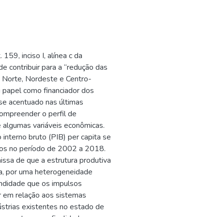
159, inciso I, alínea c da
e contribuir para a “redução das
o Norte, Nordeste e Centro-
u papel como financiador dos
 se acentuado nas últimas
compreender o perfil de
e algumas variáveis econômicas.
 interno bruto (PIB) per capita se
tos no período de 2002 a 2018.
issa de que a estrutura produtiva
ca, por uma heterogeneidade
fundidade que os impulsos
r em relação aos sistemas
ústrias existentes no estado de