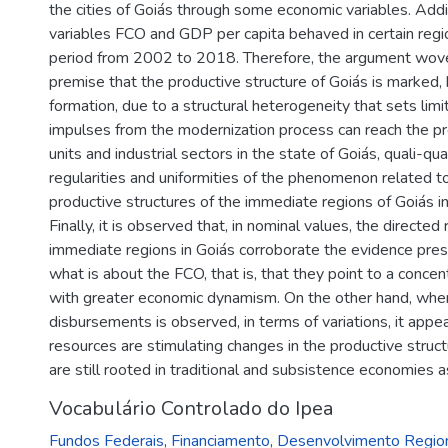
the cities of Goiás through some economic variables. Addit
variables FCO and GDP per capita behaved in certain region
period from 2002 to 2018. Therefore, the argument wove
premise that the productive structure of Goiás is marked, 
formation, due to a structural heterogeneity that sets lim
impulses from the modernization process can reach the pr
units and industrial sectors in the state of Goiás, quali-qu
regularities and uniformities of the phenomenon related t
productive structures of the immediate regions of Goiás 
Finally, it is observed that, in nominal values, the directe
immediate regions in Goiás corroborate the evidence pres
what is about the FCO, that is, that they point to a concen
with greater economic dynamism. On the other hand, when
disbursements is observed, in terms of variations, it appe
resources are stimulating changes in the productive struc
are still rooted in traditional and subsistence economies a
Vocabulário Controlado do Ipea
Fundos Federais
,
Financiamento
,
Desenvolvimento Regio