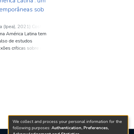
érica Latina : um
temporâneas sob
a (Ipea)
,
2021
)
Costa,
na América Latina tem
ra Tavares
ulso de estudos
xões críticas sobre a
os urbanos localizados
a contribuição adicional ao
Metropolitana na América
ederativos e Unitários,
o Programa Executivo de
o Desenvolvimento
 da América Latina,
 a América Latina e o
2017-2021.
We collect and process your personal information for the
following purposes:
Authentication, Preferences,