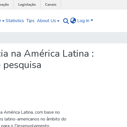
mação
Legislação
Canais
r
Statistics
Tips
About Us
Log In
a na América Latina :
 pesquisa
na América Latina, com base no
es latino-americanos no âmbito do
s para o Desenvolvimento