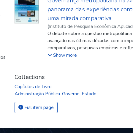
Governança metropolitana na Am
panorama das experiências con
)
uma mirada comparativa
(
Instituto de Pesquisa Econômica Aplicad
Marco Aurélio
O debate sobre a questão metropolitana 
;
Lui, Lizandro
;
Rebello, Sa
avançado nas últimas décadas com o imp
comparativos, pesquisas empíricas e refle
conformação e os desafios dos aglomerad
Show more
dos
no subcontinente. Esta publicação traz um
debate a partir da pesquisa Governança 
Latina: Estudo Comparativo para Países F
Collections
inserida no Plano de Trabalho de 2019 d
Capítulos de Livro
Cooperação em Políticas Públicas para 
Administração Pública. Governo. Estado
Econômico, Social e Ambiental do Brasil e
firmado entre a Comissão Econômica para
Full item page
Caribe (Cepal) e o Ipea para o período 