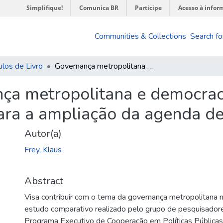
Simplifique!
Comunica BR
Participe
Acesso à infor
Communities & Collections
Search fo
ulos de Livro
Governança metropolitana e democracia na América Latina : algumas sugestões para a ampliação da agenda de pesquisa
ça metropolitana e democraci
ra a ampliação da agenda de
Autor(a)
Frey, Klaus
Abstract
Visa contribuir com o tema da governança metropolitana 
estudo comparativo realizado pelo grupo de pesquisador
Programa Executivo de Cooperação em Políticas Pública