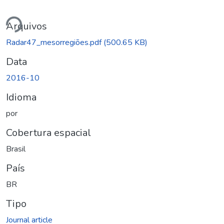
ndo...
Arquivos
Radar47_mesorregiões.pdf
(500.65 KB)
Data
2016-10
Idioma
por
Cobertura espacial
Brasil
País
BR
Tipo
Journal article