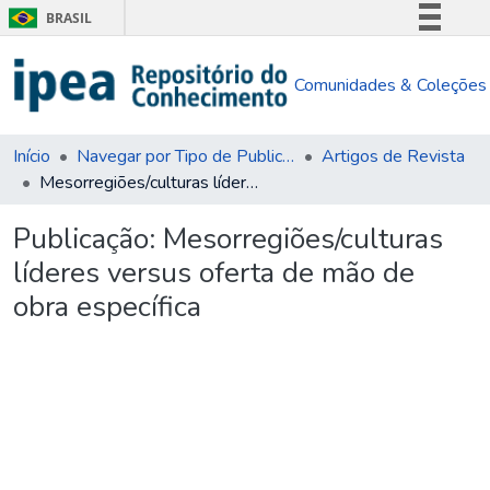
BRASIL
Simplifique!
Comunidades & Coleções
Comunica BR
Participe
Acesso à informação
Início
Navegar por Tipo de Publicação
Artigos de Revista
Mesorregiões/culturas líderes versus oferta de mão de obra específica
Legislação
Canais
Publicação:
Mesorregiões/culturas
líderes versus oferta de mão de
obra específica