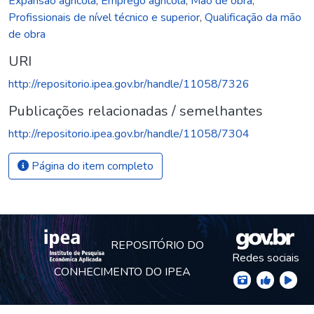
Expansão agrícola
,
Emprego agrícola
,
Mão de obra
,
Profissionais de nível técnico e superior
,
Qualificação da mão
de obra
URI
http://repositorio.ipea.gov.br/handle/11058/7326
Publicações relacionadas / semelhantes
http://repositorio.ipea.gov.br/handle/11058/7304
Página do item completo
REPOSITÓRIO DO
Redes sociais
CONHECIMENTO DO IPEA