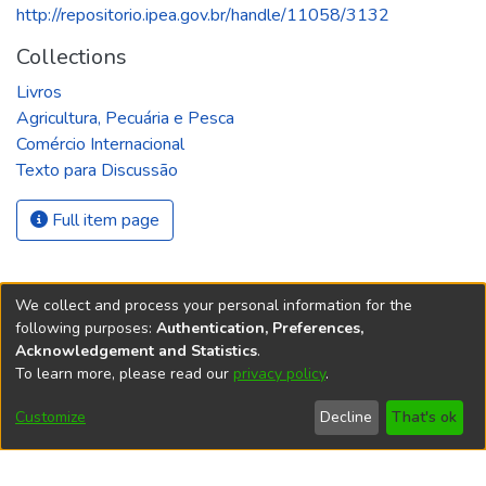
http://repositorio.ipea.gov.br/handle/11058/3132
Collections
Livros
Agricultura, Pecuária e Pesca
Comércio Internacional
Texto para Discussão
Full item page
We collect and process your personal information for the
following purposes:
Authentication, Preferences,
Acknowledgement and Statistics
.
REPOSITÓRIO DO
To learn more, please read our
privacy policy
.
Redes sociais
CONHECIMENTO DO IPEA
Customize
Decline
That's ok
© Instituto de Pesquisa Econômica Aplicada Ipea (Ipea)