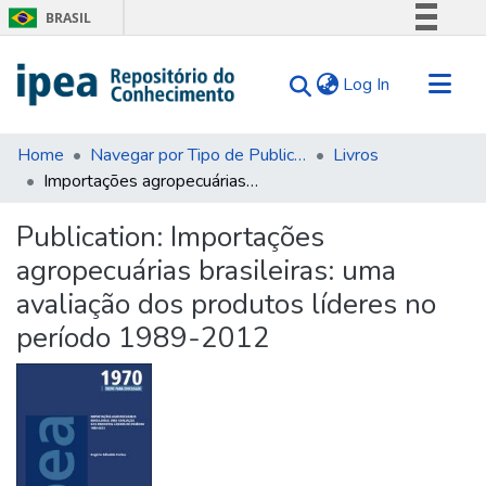
BRASIL
Simplifique!
(current)
Log In
Comunica BR
Participe
Communities & Collections
Acesso à informação
Home
Navegar por Tipo de Publicação
Livros
Importações agropecuárias brasileiras: uma avaliação dos produtos líderes no período 1989-2012
Search for
Legislação
Canais
Statistics
Publication:
Importações
Tips
agropecuárias brasileiras: uma
About Us
avaliação dos produtos líderes no
período 1989-2012