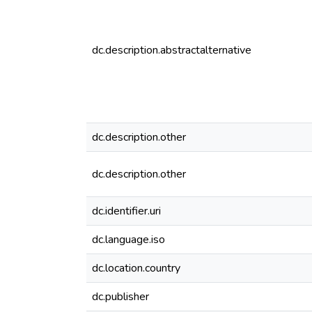
dc.description.abstractalternative
dc.description.other
dc.description.other
dc.identifier.uri
dc.language.iso
dc.location.country
dc.publisher