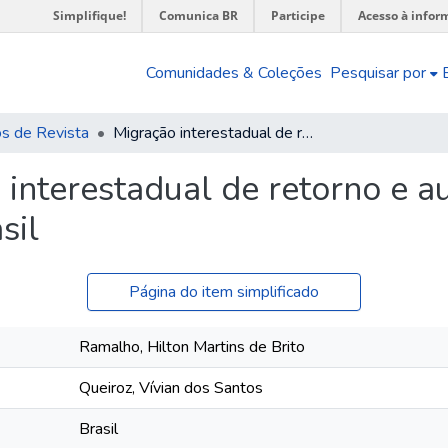
Simplifique!
Comunica BR
Participe
Acesso à infor
Comunidades & Coleções
Pesquisar por
os de Revista
Migração interestadual de retorno e autosseleção: evidências para o Brasil
 interestadual de retorno e a
sil
Página do item simplificado
Ramalho, Hilton Martins de Brito
Queiroz, Vívian dos Santos
Brasil