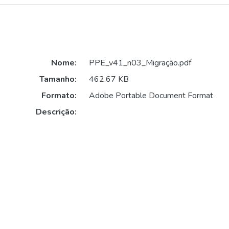
Nome:
PPE_v41_n03_Migração.pdf
Tamanho:
462.67 KB
Formato:
Adobe Portable Document Format
Descrição: