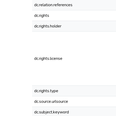
dc.relation.references
dc.rights
dc.rights.holder
dc.rights.license
dc.rights.type
dc.source.urlsource
dc.subject.keyword