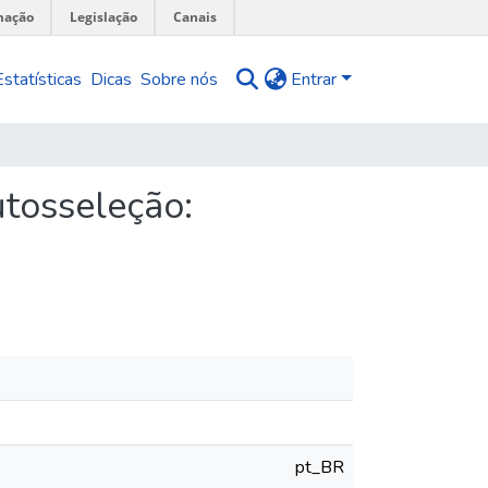
mação
Legislação
Canais
Estatísticas
Dicas
Sobre nós
Entrar
utosseleção:
pt_BR