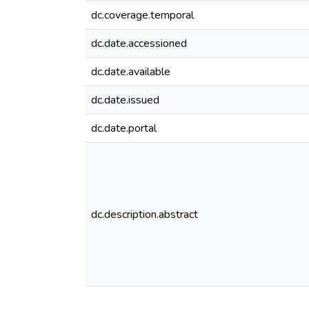
dc.coverage.temporal
dc.date.accessioned
dc.date.available
dc.date.issued
dc.date.portal
dc.description.abstract