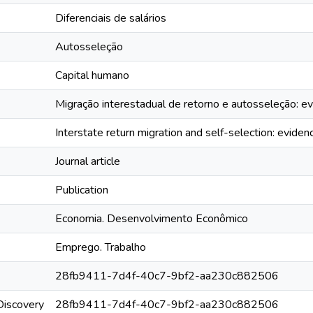
Diferenciais de salários
Autosseleção
Capital humano
Migração interestadual de retorno e autosseleção: evi
Interstate return migration and self-selection: eviden
Journal article
Publication
Economia. Desenvolvimento Econômico
Emprego. Trabalho
28fb9411-7d4f-40c7-9bf2-aa230c882506
rDiscovery
28fb9411-7d4f-40c7-9bf2-aa230c882506