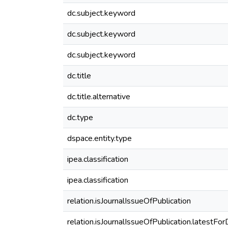
dc.subject.keyword
dc.subject.keyword
dc.subject.keyword
dc.title
dc.title.alternative
dc.type
dspace.entity.type
ipea.classification
ipea.classification
relation.isJournalIssueOfPublication
relation.isJournalIssueOfPublication.latestFo