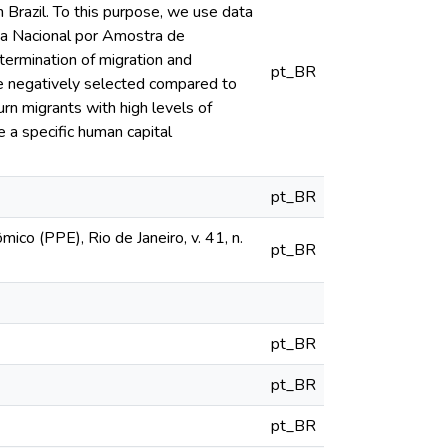
in Brazil. To this purpose, we use data
a Nacional por Amostra de
termination of migration and
pt_BR
are negatively selected compared to
n migrants with high levels of
e a specific human capital
pt_BR
co (PPE), Rio de Janeiro, v. 41, n.
pt_BR
pt_BR
pt_BR
pt_BR