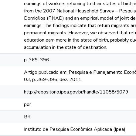
earnings of workers returning to their states of birth 
from the 2007 National Household Survey – Pesquis
Domicílios (PNAD) and an empirical model of joint de
earnings. The findings indicate that return migrants 
permanent migrants. However, we observed that retur
education earn more in the state of birth, probably du
accumulation in the state of destination.
p. 369-396
Artigo publicado em: Pesquisa e Planejamento Econômi
03, p. 369-396, dez. 2011.
http://repositorio.ipea.gov.br/handle/11058/5079
por
BR
Instituto de Pesquisa Econômica Aplicada (Ipea)