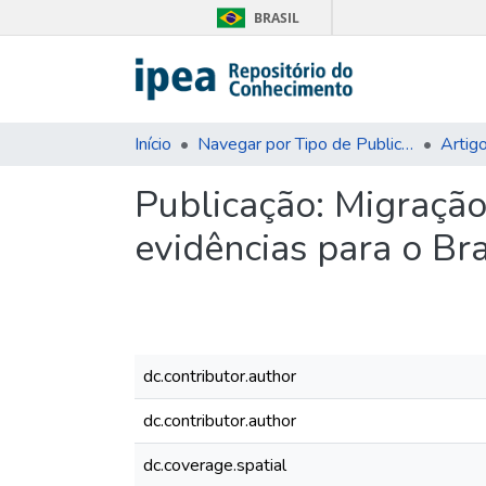
BRASIL
Início
Navegar por Tipo de Publicação
Artig
Publicação:
Migração
evidências para o Bra
dc.contributor.author
dc.contributor.author
dc.coverage.spatial