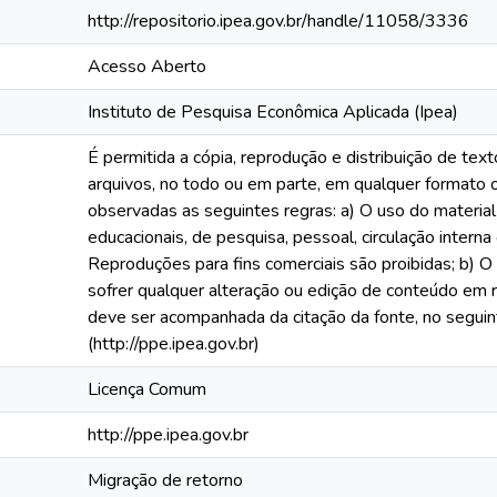
http://repositorio.ipea.gov.br/handle/11058/3336
Acesso Aberto
Instituto de Pesquisa Econômica Aplicada (Ipea)
É permitida a cópia, reprodução e distribuição de te
arquivos, no todo ou em parte, em qualquer formato
observadas as seguintes regras: a) O uso do material
educacionais, de pesquisa, pessoal, circulação interna
Reproduções para fins comerciais são proibidas; b) O
sofrer qualquer alteração ou edição de conteúdo em re
deve ser acompanhada da citação da fonte, no segui
(http://ppe.ipea.gov.br)
Licença Comum
http://ppe.ipea.gov.br
Migração de retorno