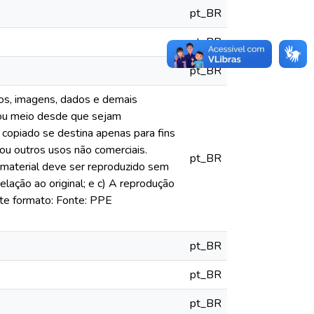
pt_BR
pt_BR
pt_BR
xtos, imagens, dados e demais
 ou meio desde que sejam
 copiado se destina apenas para fins
 ou outros usos não comerciais.
pt_BR
 material deve ser reproduzido sem
lação ao original; e c) A reprodução
nte formato: Fonte: PPE
pt_BR
pt_BR
pt_BR