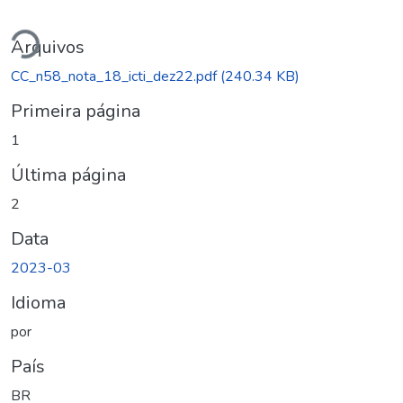
gando...
Arquivos
CC_n58_nota_18_icti_dez22.pdf
(240.34 KB)
Primeira página
1
Última página
2
Data
2023-03
Idioma
por
País
BR