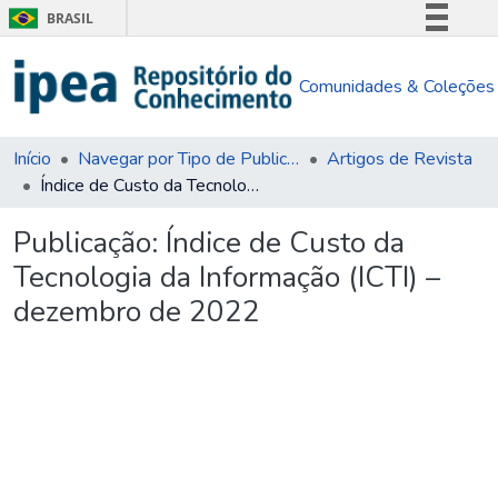
BRASIL
Simplifique!
Comunidades & Coleções
Comunica BR
Participe
Acesso à informação
Início
Navegar por Tipo de Publicação
Artigos de Revista
Índice de Custo da Tecnologia da Informação (ICTI) – dezembro de 2022
Legislação
Canais
Publicação:
Índice de Custo da
Tecnologia da Informação (ICTI) –
dezembro de 2022