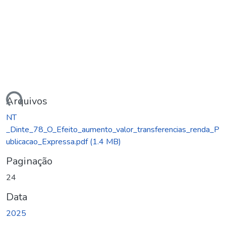
rregando...
Arquivos
NT
_Dinte_78_O_Efeito_aumento_valor_transferencias_renda_P
ublicacao_Expressa.pdf
(1.4 MB)
Paginação
24
Data
2025