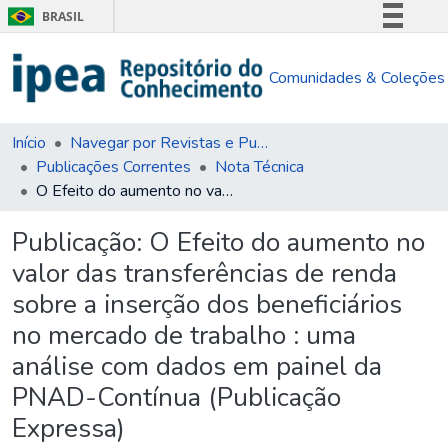
BRASIL
Simplifique!
Comunidades & Coleções
Comunica BR
Participe
Acesso à informação
Início
Navegar por Revistas e Publicações Seriadas
Publicações Correntes
Nota Técnica
Legislação
O Efeito do aumento no valor das transferências de renda sobre a inserção dos beneficiários no mercado de trabalho : uma análise com dados em painel da PNAD-Contínua (Publicação Expressa)
Canais
Publicação:
O Efeito do aumento no
valor das transferências de renda
sobre a inserção dos beneficiários
no mercado de trabalho : uma
análise com dados em painel da
PNAD-Contínua (Publicação
Expressa)