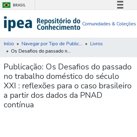
BRASIL
Simplifique!
Comunidades & Coleções
Comunica BR
Participe
Acesso à informação
Início
Navegar por Tipo de Publicação
Livros
Os Desafios do passado no trabalho doméstico do século XXI : reflexões para o caso brasileiro a partir dos dados da PNAD contínua
Legislação
Canais
Publicação:
Os Desafios do passado
no trabalho doméstico do século
XXI : reflexões para o caso brasileiro
a partir dos dados da PNAD
contínua