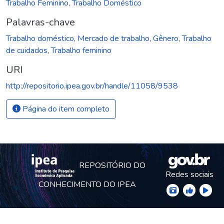
Trabalho Feminino
,
Trabalho Doméstico
Palavras-chave
Trabalho doméstico
,
Mercado de trabalho
,
Gênero
,
Trabalho
de cuidados
,
Trabalho feminino
URI
http://repositorio.ipea.gov.br/handle/11058/9538
Página do item completo
REPOSITÓRIO DO
Redes sociais
CONHECIMENTO DO IPEA
© Instituto de Pesquisa Econômica Aplicada Ipea (Ipea)