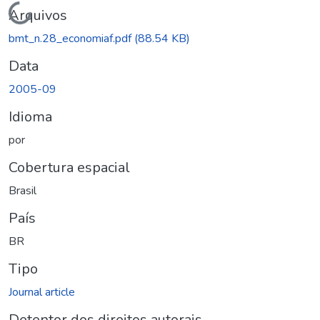
Carregando...
Arquivos
bmt_n.28_economiaf.pdf
(88.54 KB)
Data
2005-09
Idioma
por
Cobertura espacial
Brasil
País
BR
Tipo
Journal article
Detentor dos direitos autorais