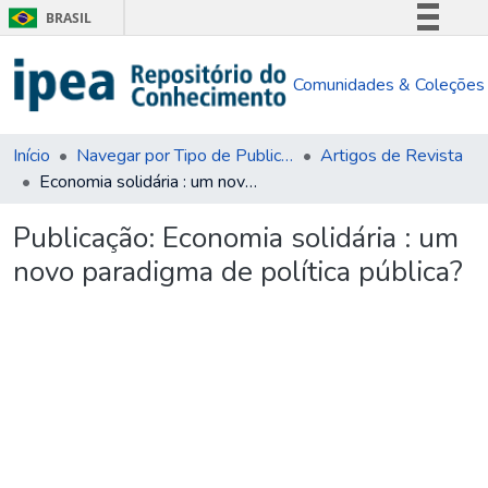
BRASIL
Simplifique!
Comunidades & Coleções
Comunica BR
Participe
Acesso à informação
Início
Navegar por Tipo de Publicação
Artigos de Revista
Economia solidária : um novo paradigma de política pública?
Legislação
Canais
Publicação:
Economia solidária : um
novo paradigma de política pública?