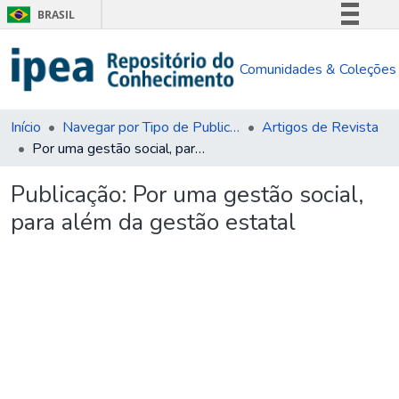
BRASIL
Simplifique!
Comunidades & Coleções
Comunica BR
Participe
Acesso à informação
Início
Navegar por Tipo de Publicação
Artigos de Revista
Por uma gestão social, para além da gestão estatal
Legislação
Canais
Publicação:
Por uma gestão social,
para além da gestão estatal