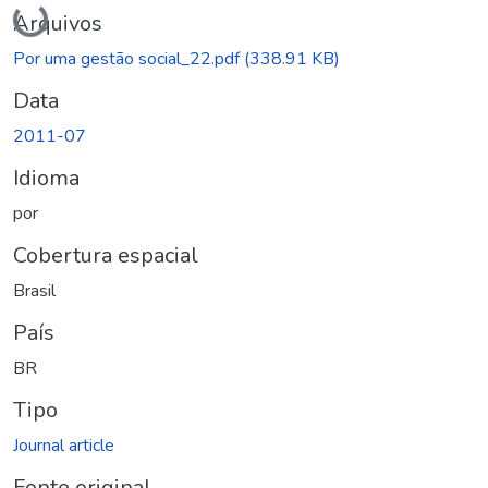
Carregando...
Arquivos
Por uma gestão social_22.pdf
(338.91 KB)
Data
2011-07
Idioma
por
Cobertura espacial
Brasil
País
BR
Tipo
Journal article
Fonte original