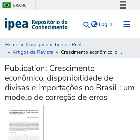
BRASIL
Simplifique!
(current)
Log In
Comunica BR
Participe
Communities & Collections
Acesso à informação
Home
Navegar por Tipo de Publicação
Artigos de Revista
Crescimento econômico, disponibilidade de divisas e importações no Brasil : um modelo de correção de erros
Search for
Legislação
Canais
Statistics
Publication:
Crescimento
Tips
econômico, disponibilidade de
About Us
divisas e importações no Brasil : um
modelo de correção de erros