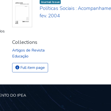
Journal Issue
Políticas Sociais : Acompanhamen
fev. 2004
dos
Collections
Artigos de Revista
Educação
Full item page
ENTO DO IPEA