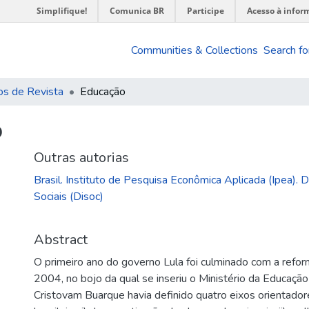
Simplifique!
Comunica BR
Participe
Acesso à infor
Communities & Collections
Search fo
os de Revista
Educação
o
Outras autorias
Brasil. Instituto de Pesquisa Econômica Aplicada (Ipea). D
Sociais (Disoc)
Abstract
O primeiro ano do governo Lula foi culminado com a reforma
2004, no bojo da qual se inseriu o Ministério da Educaçã
Cristovam Buarque havia definido quatro eixos orientadore