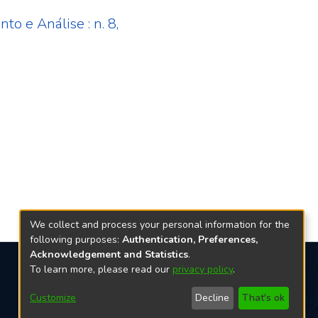
to e Análise : n. 8,
We collect and process your personal information for the
following purposes:
Authentication, Preferences,
Acknowledgement and Statistics
.
To learn more, please read our
privacy policy
.
Redes sociais
Customize
Decline
That's ok