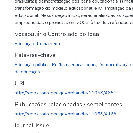
brasileira: i) democratização dos bens educacionais; ii) mel
transformação do modelo educacional; e iv) ampliação da s
educacional. Nessa seção inicial, serão analisadas as açõe
empreendidas e previstas em 2003, à luz dos referidos e
Vocabulário Controlado do Ipea
Educação. Treinamento
Palavras-chave
Educação pública
,
Políticas educacionais
,
Democratização 
da educação
URI
http://repositorio.ipea.gov.br/handle/11058/4651
Publicações relacionadas / semelhantes
http://repositorio.ipea.gov.br/handle/11058/4169
Journal Issue
)