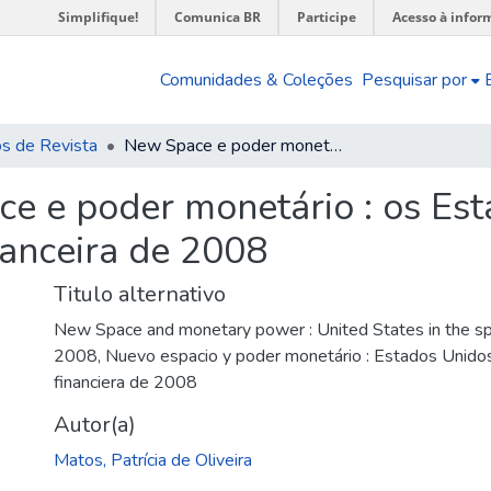
Simplifique!
Comunica BR
Participe
Acesso à infor
Comunidades & Coleções
Pesquisar por
os de Revista
New Space e poder monetário : os Estados Unidos no setor espacial pós-crise financeira de 2008
e e poder monetário : os Est
nanceira de 2008
Titulo alternativo
New Space and monetary power : United States in the space
2008
,
Nuevo espacio y poder monetário : Estados Unidos e
financiera de 2008
Autor(a)
Matos, Patrícia de Oliveira