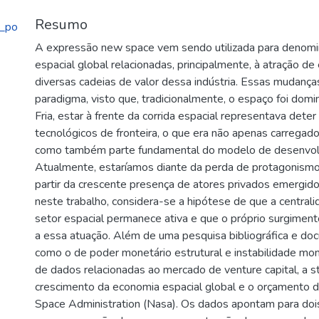
Resumo
_po
A expressão new space vem sendo utilizada para denomi
espacial global relacionadas, principalmente, à atração d
diversas cadeias de valor dessa indústria. Essas mudanç
paradigma, visto que, tradicionalmente, o espaço foi dom
Fria, estar à frente da corrida espacial representava dete
tecnológicos de fronteira, o que era não apenas carregad
como também parte fundamental do modelo de desenvolv
Atualmente, estaríamos diante da perda de protagonismo 
partir da crescente presença de atores privados emergidos
neste trabalho, considera-se a hipótese de que a central
setor espacial permanece ativa e que o próprio surgimen
a essa atuação. Além de uma pesquisa bibliográfica e do
como o de poder monetário estrutural e instabilidade mo
de dados relacionadas ao mercado de venture capital, a st
crescimento da economia espacial global e o orçamento d
Space Administration (Nasa). Os dados apontam para doi