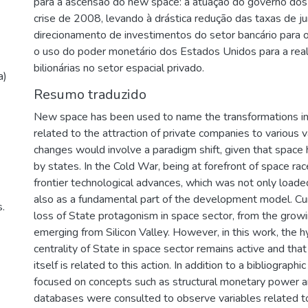
para a ascensão do new space: a atuação do governo do
crise de 2008, levando à drástica redução das taxas de ju
direcionamento de investimentos do setor bancário para o 
o uso do poder monetário dos Estados Unidos para a real
bilionárias no setor espacial privado.
a)
Resumo traduzido
New space has been used to name the transformations in 
related to the attraction of private companies to various v
changes would involve a paradigm shift, given that space 
by states. In the Cold War, being at forefront of space r
frontier technological advances, which was not only load
also as a fundamental part of the development model. Cur
.
loss of State protagonism in space sector, from the growi
emerging from Silicon Valley. However, in this work, the h
centrality of State in space sector remains active and t
itself is related to this action. In addition to a bibliograp
focused on concepts such as structural monetary power an
databases were consulted to observe variables related to