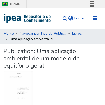
BRASIL
Simplifique!
(current)
Log In
Comunica BR
Participe
Communities & Collections
Acesso à informação
Home
Navegar por Tipo de Publicação
Livros
Uma aplicação ambiental de um modelo de equilíbrio geral
Search for
Legislação
Canais
Statistics
Publication:
Uma aplicação
Tips
ambiental de um modelo de
About Us
equilíbrio geral