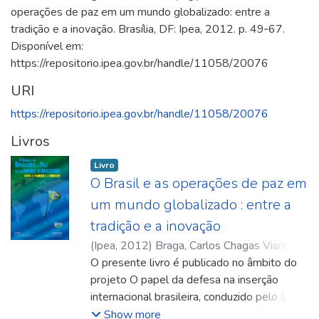
operações de paz em um mundo globalizado: entre a
tradição e a inovação. Brasília, DF: Ipea, 2012. p. 49‑67.
Disponível em:
https://repositorio.ipea.gov.br/handle/11058/20076
URI
https://repositorio.ipea.gov.br/handle/11058/20076
Livros
Livro
O Brasil e as operações de paz em
um mundo globalizado : entre a
tradição e a inovação
(
Ipea
,
2012
)
Braga, Carlos Chagas Vianna
;
Souza Neto, Danilo Marcondes de
O presente livro é publicado no âmbito do
;
Hamann,
Eduarda Passarelli
projeto O papel da defesa na inserção
;
Nasser, Filipe
;
Colares,
Luciano da Silva
internacional brasileira, conduzido pelo Ipea.
;
Stuenkel, Oliver
;
Campos,
Paula Drumond Rangel
Discute o papel das operações de paz no
;
Pauk, Robert
;
Dorn,
Show more