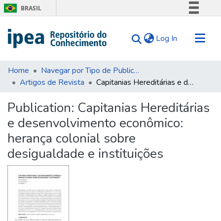
BRASIL
Simplifique!
(current)
Log In
Comunica BR
Participe
Communities & Collections
Acesso à informação
Home
Navegar por Tipo de Publicação
Artigos de Revista
Capitanias Hereditárias e desenvolvimento econômico: herança colonial sobre desigualdade e instituições
Search for
Legislação
Canais
Statistics
Publication:
Capitanias Hereditárias
Tips
e desenvolvimento econômico:
About Us
herança colonial sobre
desigualdade e instituições