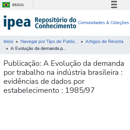
BRASIL
Simplifique!
Comunidades & Coleções
Comunica BR
Participe
Acesso à informação
Início
Navegar por Tipo de Publicação
Artigos de Revista
A Evolução da demanda por trabalho na indústria brasileira : evidências de dados por estabelecimento : 1985/97
Legislação
Canais
Publicação:
A Evolução da demanda
por trabalho na indústria brasileira :
evidências de dados por
estabelecimento : 1985/97