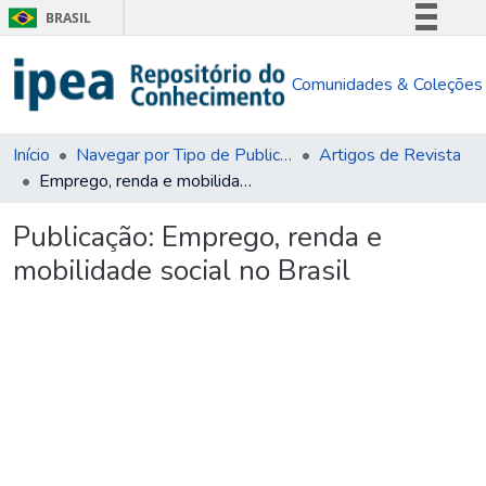
BRASIL
Simplifique!
Comunidades & Coleções
Comunica BR
Participe
Acesso à informação
Início
Navegar por Tipo de Publicação
Artigos de Revista
Emprego, renda e mobilidade social no Brasil
Legislação
Canais
Publicação:
Emprego, renda e
mobilidade social no Brasil
Carregando...