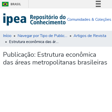
BRASIL
Simplifique!
Comunidades & Coleções
Comunica BR
Participe
Acesso à informação
Início
Navegar por Tipo de Publicação
Artigos de Revista
Estrutura econômica das áreas metropolitanas brasileiras
Legislação
Canais
Publicação:
Estrutura econômica
das áreas metropolitanas brasileiras
Carregando...