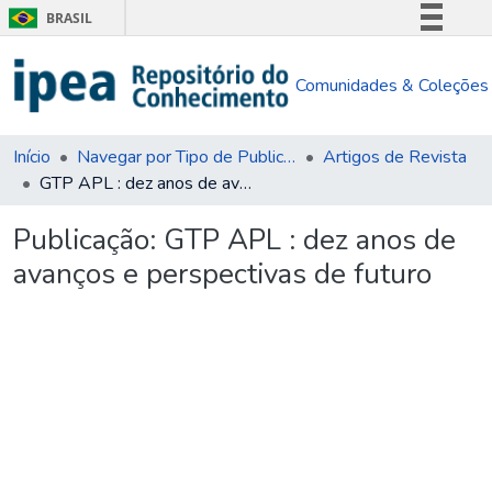
BRASIL
Simplifique!
Comunidades & Coleções
Comunica BR
Participe
Acesso à informação
Início
Navegar por Tipo de Publicação
Artigos de Revista
GTP APL : dez anos de avanços e perspectivas de futuro
Legislação
Canais
Publicação:
GTP APL : dez anos de
avanços e perspectivas de futuro
rregando...