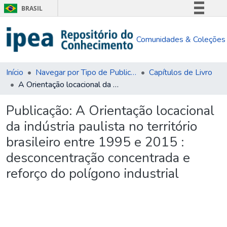
BRASIL
Simplifique!
Comunidades & Coleções
Comunica BR
Participe
Acesso à informação
Início
Navegar por Tipo de Publicação
Capítulos de Livro
A Orientação locacional da indústria paulista no território brasileiro entre 1995 e 2015 : desconcentração concentrada e reforço do polígono industrial
Legislação
Canais
Publicação:
A Orientação locacional
da indústria paulista no território
brasileiro entre 1995 e 2015 :
desconcentração concentrada e
reforço do polígono industrial