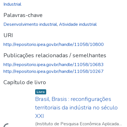
Industrial
Palavras-chave
Desenvolvimento industrial
,
Atividade industrial
URI
http://repositorio.ipea.gov.br/handle/11058/10800
Publicações relacionadas / semelhantes
http://repositorio.ipea.gov.br/handle/11058/10683
http://repositorio.ipea.gov.br/handle/11058/10267
Capítulo de livro
Item type:
,
Livro
Brasil, Brasis : reconfigurações
territoriais da indústria no século
XXI
(
Instituto de Pesquisa Econômica Aplicada