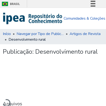
BRASIL
Simplifique!
Comunidades & Coleções
Comunica BR
Participe
Acesso à informação
Início
Navegar por Tipo de Publicação
Artigos de Revista
Desenvolvimento rural
Legislação
Canais
Publicação:
Desenvolvimento rural
Carregando...
Arquivos