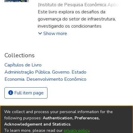
(
Instituto de Pesquisa Econômica Aplicada
(Ipea)
Este livro explora os desafios da
,
2018
)
Gomide, Alexandre de Ávila
;
Pereira, Ana Karine
governança do setor de infraestrutura,
investigando os condicionantes
institucionais, políticos e administrativos do
Show more
investimento em projetos de grande vulto.
Apresenta análises sobre diversos
aspectos da governança da política de
Collections
infraestrutura no Brasil contemporâneo,
Capítulos de Livro
explorando questões relacionadas às
Administração Pública. Governo. Estado
características de investimento e
Economia. Desenvolvimento Econômico
financiamento no setor; aos conflitos entre
burocracias estatais e sociedade civil; aos
Full item page
custos de transação relacionados com a
implementação de parcerias público-
privadas; e às inovações institucionais
We collect and process your personal information for the
following purposes:
Authentication, Preferences,
provenientes da implementação do
Acknowledgement and Statistics
.
Programa de Aceleração do Crescimento
REPOSITÓRIO DO
To learn more, please read our
privacy policy
.
Redes sociais
(PAC). A obra também reúne estudos de