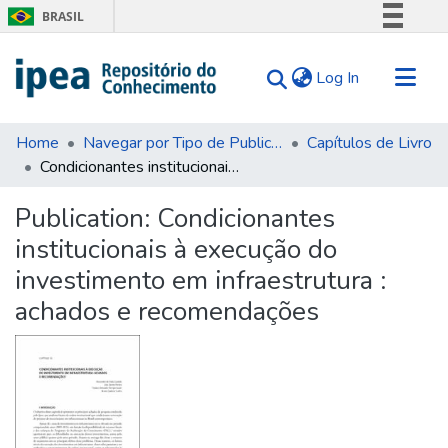
BRASIL
Simplifique!
(current)
Log In
Comunica BR
Participe
Communities & Collections
Acesso à informação
Home
Navegar por Tipo de Publicação
Capítulos de Livro
Condicionantes institucionais à execução do investimento em infraestrutura : achados e recomendações
Search for
Legislação
Canais
Statistics
Publication:
Condicionantes
Tips
institucionais à execução do
About Us
investimento em infraestrutura :
achados e recomendações