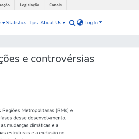
mação
Legislação
Canais
r
Statistics
Tips
About Us
Log In
ições e controvérsias
as Regiões Metropolitanas (RMs) e
s fases desse desenvolvimento.
 as mudanças climáticas e a
as estruturais e a exclusão no