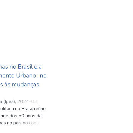
as no Brasil e a
mento Urbano : no
es às mudanças
a (Ipea)
,
2024-03
)
Costa,
litana no Brasil reúne
éride dos 50 anos da
nas no país no contexto
esenvolvimento Urbano,