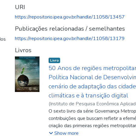
URI
https://repositorio.ipea.gov.br/handle/11058/13457
Publicações relacionadas / semelhantes
https://repositorio.ipea.gov.br/handle/11058/13179
dos
Livros
Livro
50 Anos de regiões metropolitan
Política Nacional de Desenvolvi
cenário de adaptação das cidad
climáticas e à transição digital
(
Instituto de Pesquisa Econômica Aplicad
Marco Aurélio
O sexto livro da série Governança Metropo
contribuições que buscam refletir a efem
criação das primeiras regiões metropolita
de construção da Política Nacional de D
Show more