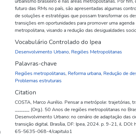
urbanismo brasileiro e nas áreas metropolitanas. Por fim, 
futuro das RMs no país, são apresentadas algumas contro
de soluções e estratégias que possam transformar os de
transições em oportunidades para promover uma agenda 
metropolitana, visando a redução das desigualdades socio
Vocabulário Controlado do Ipea
Desenvolvimento Urbano
,
Regiões Metropolitanas
Palavras-chave
Regiões metropolitanas
,
Reforma urbana
,
Redução de des
Problemas estruturais
Citation
COSTA, Marco Aurélio. Pensar a metrópole: trajetórias, tra
______ (Org.). 50 Anos de regiões metropolitanas no Brasi
Desenvolvimento Urbano: no cenário de adaptação das cid
transição digital. Brasília, DF: Ipea, 2024. p. 9-21, il. DO
65-5635-068-4/capitulo1
)