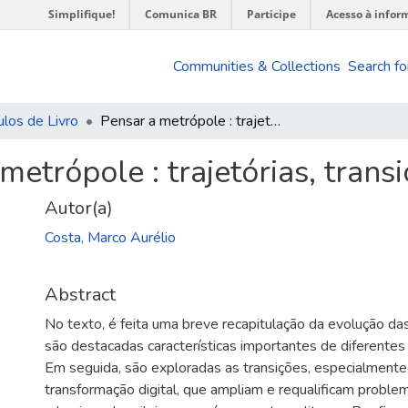
Simplifique!
Comunica BR
Participe
Acesso à infor
Communities & Collections
Search fo
ulos de Livro
Pensar a metrópole : trajetórias, transições e controvérsias
metrópole : trajetórias, trans
Autor(a)
Costa, Marco Aurélio
Abstract
No texto, é feita uma breve recapitulação da evolução d
são destacadas características importantes de diferente
Em seguida, são exploradas as transições, especialmente
transformação digital, que ampliam e requalificam problem