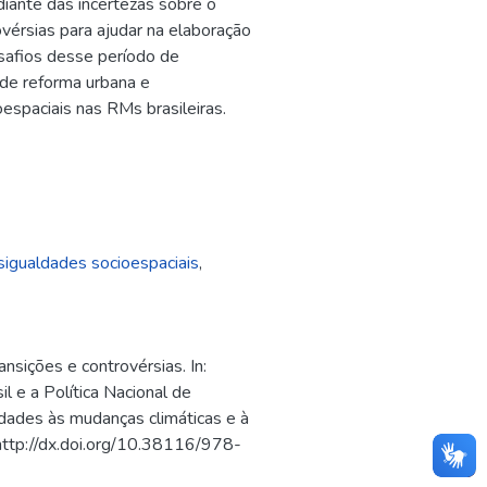
diante das incertezas sobre o
vérsias para ajudar na elaboração
safios desse período de
de reforma urbana e
espaciais nas RMs brasileiras.
igualdades socioespaciais
,
nsições e controvérsias. In:
l e a Política Nacional de
ades às mudanças climáticas e à
I: http://dx.doi.org/10.38116/978-