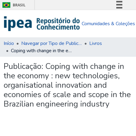
BRASIL
Simplifique!
Comunidades & Coleções
Comunica BR
Participe
Acesso à informação
Início
Navegar por Tipo de Publicação
Livros
Coping with change in the economy : new technologies, organisational innovation and economies of scale and scope in the Brazilian engineering industry
Legislação
Canais
Publicação:
Coping with change in
the economy : new technologies,
organisational innovation and
economies of scale and scope in the
Brazilian engineering industry