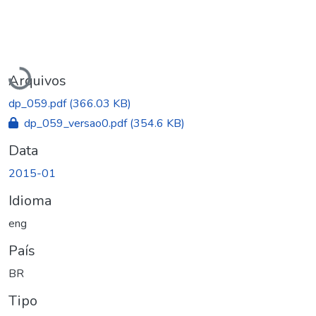
Carregando...
Arquivos
dp_059.pdf
(366.03 KB)
dp_059_versao0.pdf
(354.6 KB)
Data
2015-01
Idioma
eng
País
BR
Tipo