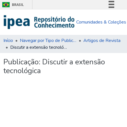
BRASIL
Simplifique!
Comunidades & Coleções
Comunica BR
Participe
Acesso à informação
Início
Navegar por Tipo de Publicação
Artigos de Revista
Discutir a extensão tecnológica
Legislação
Canais
Publicação:
Discutir a extensão
tecnológica
Carregando...