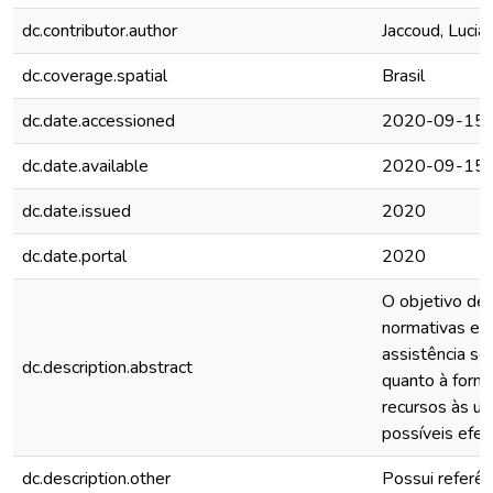
dc.contributor.author
Jaccoud, Lucia
dc.coverage.spatial
Brasil
dc.date.accessioned
2020-09-15T
dc.date.available
2020-09-15T
dc.date.issued
2020
dc.date.portal
2020
O objetivo de
normativas e a
assistência soc
dc.description.abstract
quanto à form
recursos às u
possíveis efeit
dc.description.other
Possui referênc