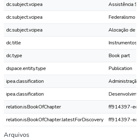
dc.subject.vcipea
Assistência So
dc.subject.vcipea
Federalismo
dc.subject.vcipea
Alocação de R
dc.title
Instrumentos 
dc.type
Book part
dspace.entity.type
Publication
ipea.classification
Administração
ipea.classification
Desenvolvimen
relation.isBookOfChapter
ff914397-ed
relation.isBookOfChapter.latestForDiscovery
ff914397-ed
Arquivos