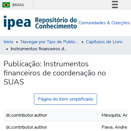
BRASIL
Simplifique!
Comunidades & Coleções
Comunica BR
Participe
Acesso à informação
Início
Navegar por Tipo de Publicação
Capítulos de Livro
Instrumentos financeiros de coordenação no SUAS
Legislação
Canais
Publicação:
Instrumentos
financeiros de coordenação no
SUAS
Página do item simplificado
dc.contributor.author
Mesquita, Ana
dc.contributor.author
Paiva, Andrea