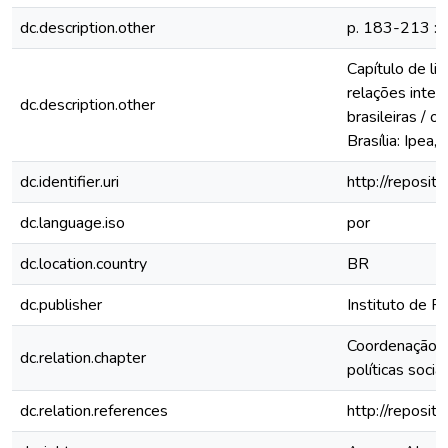
dc.description.other
p. 183-213 : il
Capítulo de li
relações inter
dc.description.other
brasileiras / o
Brasília: Ipea,
dc.identifier.uri
http://reposi
dc.language.iso
por
dc.location.country
BR
dc.publisher
Instituto de P
Coordenação e
dc.relation.chapter
políticas sociai
dc.relation.references
http://reposi