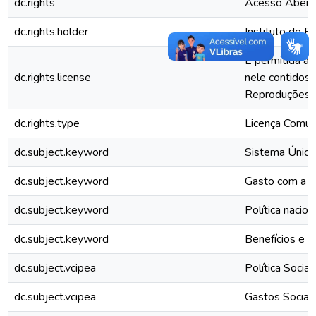
dc.rights
Acesso Abert
dc.rights.holder
Instituto de P
É permitida a
dc.rights.license
nele contidos,
Reproduções pa
dc.rights.type
Licença Comu
dc.subject.keyword
Sistema Único 
dc.subject.keyword
Gasto com a as
dc.subject.keyword
Política nacion
dc.subject.keyword
Benefícios e s
dc.subject.vcipea
Política Social
dc.subject.vcipea
Gastos Sociai