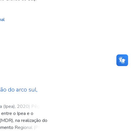
nal
ção do arco sul,
a (Ipea)
,
2020
)
Pêgo
 entre o Ipea e o
a
;
Nunes, Maria
;
Krüger,
(MDR), na realização do
, Gustavo
lvimento Regional (PNDR)