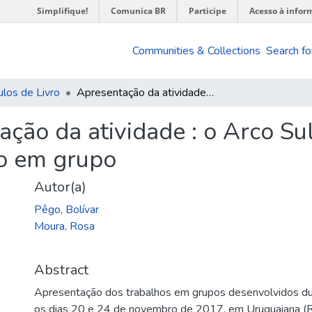
Simplifique!
Comunica BR
Participe
Acesso à infor
Communities & Collections
Search fo
ulos de Livro
Apresentação da atividade : o Arco Sul, a pesquisa fronteiras e o trabalho em grupo
ção da atividade : o Arco Sul
ho em grupo
Autor(a)
Pêgo, Bolívar
Moura, Rosa
Abstract
Apresentação dos trabalhos em grupos desenvolvidos dura
os dias 20 e 24 de novembro de 2017, em Uruguaiana (Ri