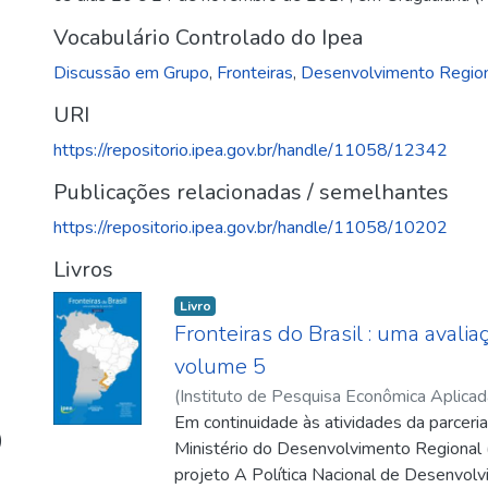
Vocabulário Controlado do Ipea
Discussão em Grupo
,
Fronteiras
,
Desenvolvimento Regio
URI
https://repositorio.ipea.gov.br/handle/11058/12342
Publicações relacionadas / semelhantes
https://repositorio.ipea.gov.br/handle/11058/10202
Livros
Livro
Fronteiras do Brasil : uma avalia
volume 5
(
Instituto de Pesquisa Econômica Aplicad
Filho, Bolívar (Coordenador)
Em continuidade às atividades da parceria
;
Moura, Ros
)
Caroline
Ministério do Desenvolvimento Regional 
;
Moreira, Paula Gomes
;
Ferreira
projeto A Política Nacional de Desenvo