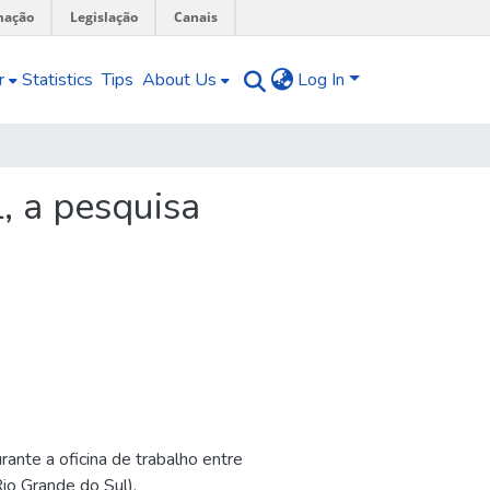
mação
Legislação
Canais
r
Statistics
Tips
About Us
Log In
, a pesquisa
nte a oficina de trabalho entre
o Grande do Sul).