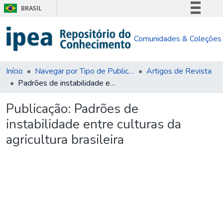
BRASIL
Simplifique!
Comunidades & Coleções
Comunica BR
Participe
Acesso à informação
Início
Navegar por Tipo de Publicação
Artigos de Revista
Padrões de instabilidade entre culturas da agricultura brasileira
Legislação
Canais
Publicação:
Padrões de
instabilidade entre culturas da
agricultura brasileira