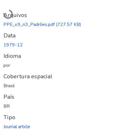
Carregando...
Arquivos
PPE_v.9_n3_Padrões.pdf
(727.57 KB)
Data
1979-12
Idioma
por
Cobertura espacial
Brasil
País
BR
Tipo
Journal article