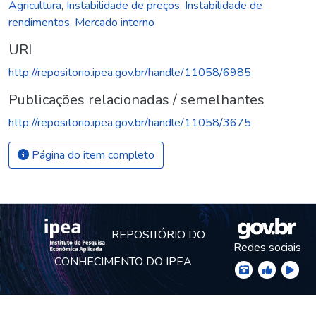
Agricultura
,
Instabilidade de preços
,
Instabilidade de
rendimentos
,
Mercado interno
URI
http://repositorio.ipea.gov.br/handle/11058/6985
Publicações relacionadas / semelhantes
http://repositorio.ipea.gov.br/handle/11058/3675
Página do item completo
REPOSITÓRIO DO
Redes sociais
CONHECIMENTO DO IPEA
© Instituto de Pesquisa Econômica Aplicada Ipea (Ipea)