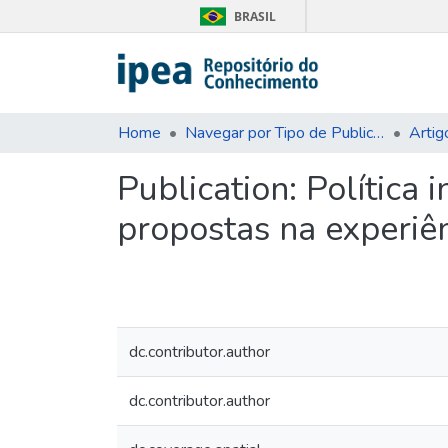
BRASIL
Home
Navegar por Tipo de Publicação
Artig
Publication:
Política 
propostas na experiê
dc.contributor.author
dc.contributor.author