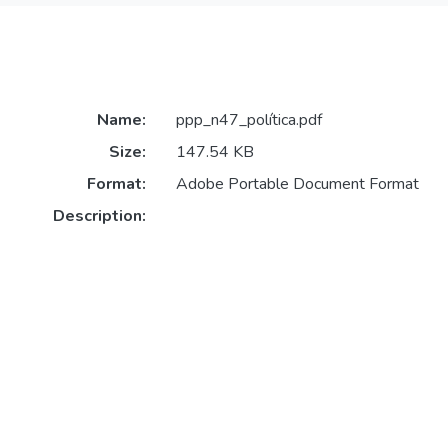
Name:
ppp_n47_política.pdf
Size:
147.54 KB
Format:
Adobe Portable Document Format
Description: