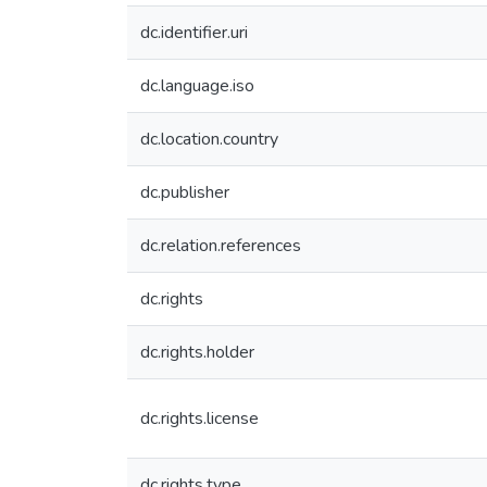
dc.identifier.uri
dc.language.iso
dc.location.country
dc.publisher
dc.relation.references
dc.rights
dc.rights.holder
dc.rights.license
dc.rights.type