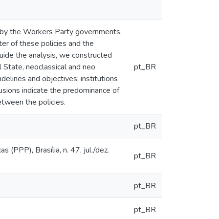
ed by the Workers Party governments,
r of these policies and the
uide the analysis, we constructed
l State, neoclassical and neo
pt_BR
elines and objectives; institutions
usions indicate the predominance of
etween the policies.
pt_BR
 (PPP), Brasília, n. 47, jul./dez.
pt_BR
pt_BR
pt_BR