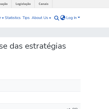
mação
Legislação
Canais
r
Statistics
Tips
About Us
Log In
ise das estratégias