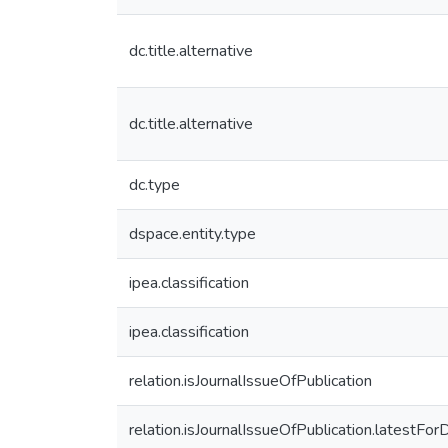
dc.title.alternative
dc.title.alternative
dc.type
dspace.entity.type
ipea.classification
ipea.classification
relation.isJournalIssueOfPublication
relation.isJournalIssueOfPublication.latestFor