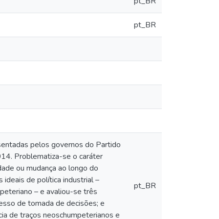
pt_BR
pt_BR
resentadas pelos governos do Partido
14. Problematiza-se o caráter
idade ou mudança ao longo do
 ideais de política industrial –
pt_BR
eteriano – e avaliou-se três
ocesso de tomada de decisões; e
ia de traços neoschumpeterianos e