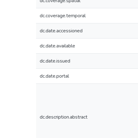
dc.coverage.spatial
dc.coverage.temporal
dc.date.accessioned
dc.date.available
dc.date.issued
dc.date.portal
dc.description.abstract