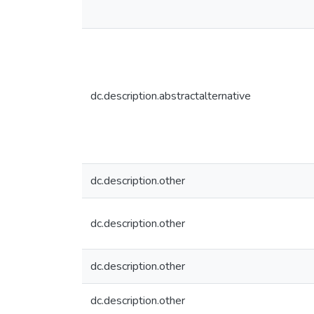
dc.description.abstractalternative
dc.description.other
dc.description.other
dc.description.other
dc.description.other