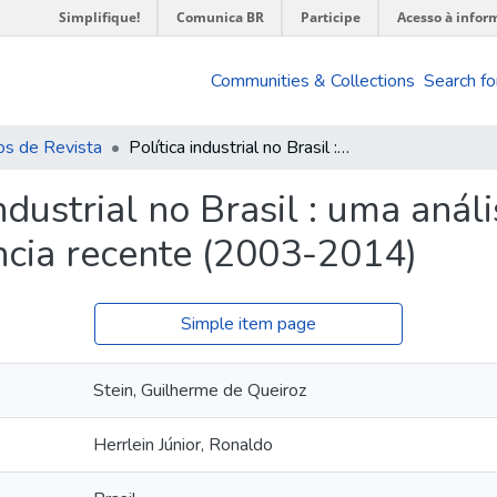
Simplifique!
Comunica BR
Participe
Acesso à infor
Communities & Collections
Search fo
os de Revista
Política industrial no Brasil : uma análise das estratégias propostas na experiência recente (2003-2014)
industrial no Brasil : uma anál
ncia recente (2003-2014)
Simple item page
Stein, Guilherme de Queiroz
Herrlein Júnior, Ronaldo