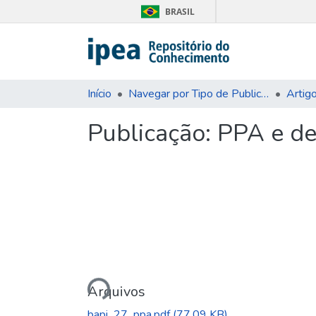
BRASIL
Início
Navegar por Tipo de Publicação
Artig
Publicação:
PPA e de
Carregando...
Arquivos
bapi_27_ppa.pdf
(77.09 KB)