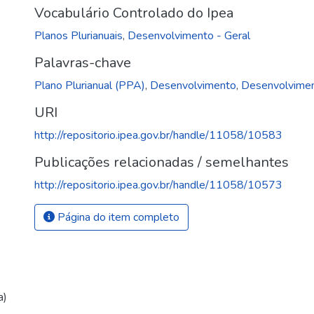
Vocabulário Controlado do Ipea
Planos Plurianuais
,
Desenvolvimento - Geral
Palavras-chave
Plano Plurianual (PPA)
,
Desenvolvimento
,
Desenvolviment
URI
http://repositorio.ipea.gov.br/handle/11058/10583
Publicações relacionadas / semelhantes
http://repositorio.ipea.gov.br/handle/11058/10573
Página do item completo
a)