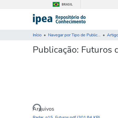
BRASIL
Início
Navegar por Tipo de Publicação
Artig
Publicação:
Futuros 
Carregando...
Arquivos
Radar_n15_Futuros.pdf
(301.84 KB)