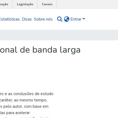
mação
Legislação
Canais
Estatísticas
Dicas
Sobre nós
Entrar
ional de banda larga
ises e as conclusões de estudo
m caráter, ao mesmo tempo,
das pelo autor, com base em
as para acelerar