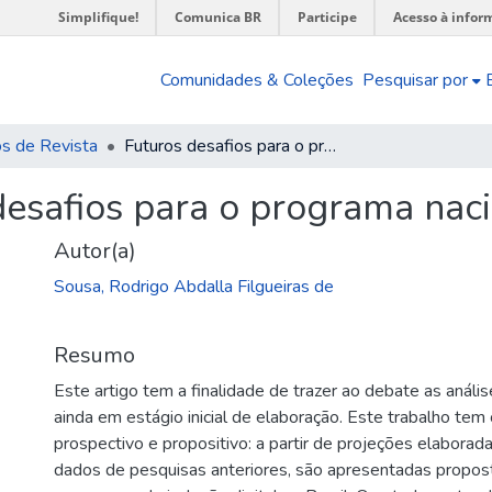
Simplifique!
Comunica BR
Participe
Acesso à infor
Comunidades & Coleções
Pesquisar por
os de Revista
Futuros desafios para o programa nacional de banda larga
desafios para o programa nac
Autor(a)
Sousa, Rodrigo Abdalla Filgueiras de
Resumo
Este artigo tem a finalidade de trazer ao debate as anál
ainda em estágio inicial de elaboração. Este trabalho te
prospectivo e propositivo: a partir de projeções elabora
dados de pesquisas anteriores, são apresentadas propost