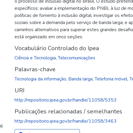
o processo de inclusão digital no Brasil. O estudo pretend
específicos: avaliar a implementação do PNBL à luz de mo
políticas de fomento à inclusão digital; investigar os efe
sociais sobre a demanda pelo serviço de banda larga; e a
caminhos alternativos para superar estes grandes desafio
está organizado em cinco seções.
Vocabulário Controlado do Ipea
Ciência e Tecnologia
,
Telecomunicações
Palavras-chave
Tecnologia da informação
,
Banda larga
,
Telefonia móvel
,
T
URI
http://repositorio.ipea.gov.br/handle/11058/5353
Publicações relacionadas / semelhantes
http://repositorio.ipea.gov.br/handle/11058/3463
a)