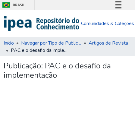
BRASIL
Simplifique!
Comunidades & Coleções
Comunica BR
Participe
Acesso à informação
Início
Navegar por Tipo de Publicação
Artigos de Revista
PAC e o desafio da implementação
Legislação
Canais
Publicação:
PAC e o desafio da
implementação
Carregando...