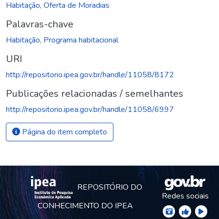
Habitação
,
Oferta de Moradias
Palavras-chave
Habitação
,
Programa habitacional
URI
http://repositorio.ipea.gov.br/handle/11058/8172
Publicações relacionadas / semelhantes
http://repositorio.ipea.gov.br/handle/11058/6997
Página do item completo
REPOSITÓRIO DO
Redes sociais
CONHECIMENTO DO IPEA