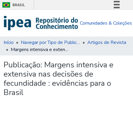
BRASIL
Simplifique!
Comunidades & Coleções
Comunica BR
Participe
Acesso à informação
Início
Navegar por Tipo de Publicação
Artigos de Revista
Margens intensiva e extensiva nas decisões de fecundidade : evidências para o Brasil
Legislação
Canais
Publicação:
Margens intensiva e
extensiva nas decisões de
fecundidade : evidências para o
Brasil