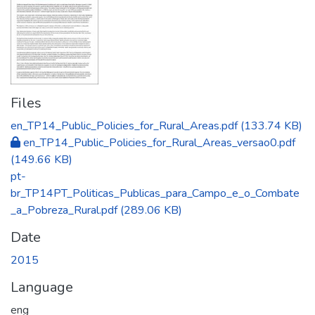
Files
en_TP14_Public_Policies_for_Rural_Areas.pdf
(133.74 KB)
en_TP14_Public_Policies_for_Rural_Areas_versao0.pdf
(149.66 KB)
pt-
br_TP14PT_Politicas_Publicas_para_Campo_e_o_Combate
_a_Pobreza_Rural.pdf
(289.06 KB)
Date
2015
Language
eng