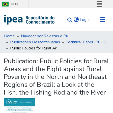
BRASIL
Simplifique!
(current)
Log In
Comunica BR
Participe
Communities & Collections
Acesso à informação
Home
Navegar por Revistas e Publicações Seriadas
Publicações Descontinuadas
Technical Paper IPC-IG
Search for
Legislação
Public Policies for Rural Areas and the Fight against Rural Poverty in the North and Northeast Regions of Brazil: a Look at the Fish, the Fishing Rod and the River
Canais
Statistics
Tips
Publication:
Public Policies for Rural
Areas and the Fight against Rural
About Us
Poverty in the North and Northeast
Regions of Brazil: a Look at the
Fish, the Fishing Rod and the River