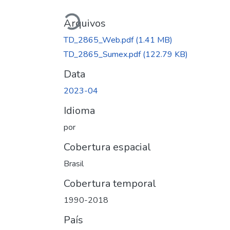
Carregando...
Arquivos
TD_2865_Web.pdf
(1.41 MB)
TD_2865_Sumex.pdf
(122.79 KB)
Data
2023-04
Idioma
por
Cobertura espacial
Brasil
Cobertura temporal
1990-2018
País