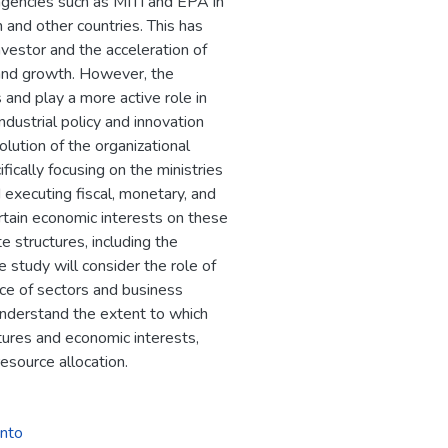
agencies such as MITI and EPA in
n and other countries. This has
nvestor and the acceleration of
 and growth. However, the
and play a more active role in
ustrial policy and innovation
lution of the organizational
fically focusing on the ministries
d executing fiscal, monetary, and
ertain economic interests on these
te structures, including the
e study will consider the role of
ance of sectors and business
understand the extent to which
tures and economic interests,
resource allocation.
ento