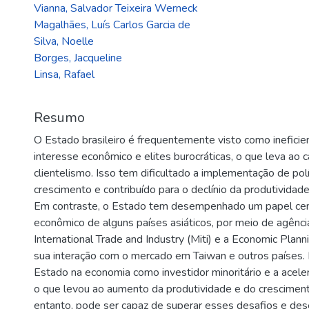
Vianna, Salvador Teixeira Werneck
Magalhães, Luís Carlos Garcia de
Silva, Noelle
Borges, Jacqueline
Linsa, Rafael
Resumo
O Estado brasileiro é frequentemente visto como ineficie
interesse econômico e elites burocráticas, o que leva ao 
clientelismo. Isso tem dificultado a implementação de pol
crescimento e contribuído para o declínio da produtivida
Em contraste, o Estado tem desempenhado um papel cent
econômico de alguns países asiáticos, por meio de agênci
International Trade and Industry (Miti) e a Economic Pla
sua interação com o mercado em Taiwan e outros países. 
Estado na economia como investidor minoritário e a acele
o que levou ao aumento da produtividade e do crescimento
entanto, pode ser capaz de superar esses desafios e de