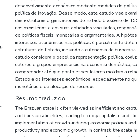
desenvolvimento econômico mediante medidas de política c
política de inovação. Desse modo, este estudo visa exami
das estruturas organizacionais do Estado brasileiro de 1
nos ministérios e em suas entidades vinculadas, respons
de políticas fiscais, monetárias e orçamentárias. A hipótes
interesses econômicos nas políticas é parcialmente dete
a)
estruturas do Estado, incluindo a autonomia da burocracia
estudo considera o papel da representação política, coaliz
setores e grupos empresariais na economia doméstica, co
compreender até que ponto esses fatores moldam a relaç
Estado e os interesses econômicos, especialmente no que d
monetárias e de alocação de recursos.
Resumo traduzido
.
The Brazilian state is often viewed as inefficient and cap
and bureaucratic elites, leading to crony capitalism and cl
implementation of growth-inducing economic policies and c
productivity and economic growth. In contrast, the state ha