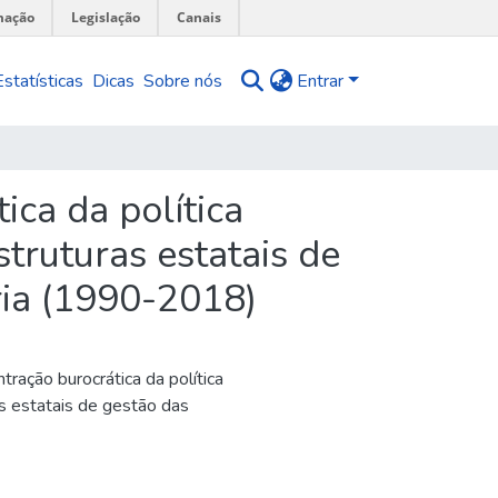
mação
Legislação
Canais
Estatísticas
Dicas
Sobre nós
Entrar
ca da política
truturas estatais de
ria (1990-2018)
ração burocrática da política
as estatais de gestão das