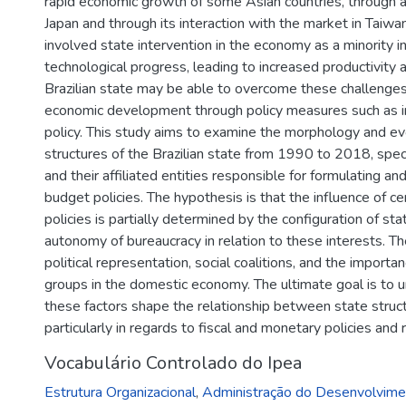
rapid economic growth of some Asian countries, through 
Japan and through its interaction with the market in Taiwa
involved state intervention in the economy as a minority i
technological progress, leading to increased productivity
Brazilian state may be able to overcome these challenges 
economic development through policy measures such as ind
policy. This study aims to examine the morphology and evo
structures of the Brazilian state from 1990 to 2018, speci
and their affiliated entities responsible for formulating an
budget policies. The hypothesis is that the influence of c
policies is partially determined by the configuration of sta
autonomy of bureaucracy in relation to these interests. Th
political representation, social coalitions, and the import
groups in the domestic economy. The ultimate goal is to 
these factors shape the relationship between state struc
particularly in regards to fiscal and monetary policies and 
Vocabulário Controlado do Ipea
Estrutura Organizacional
,
Administração do Desenvolvim