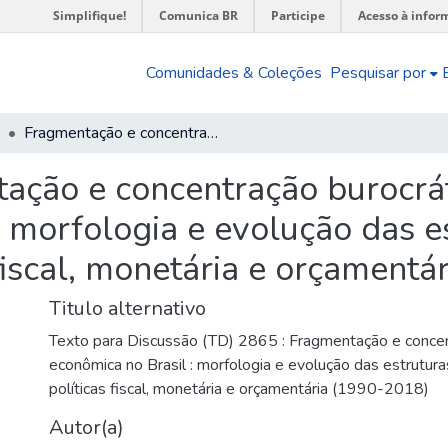
Simplifique!
Comunica BR
Participe
Acesso à infor
Comunidades & Coleções
Pesquisar por
Fragmentação e concentração burocrática da política econômica no Brasil : morfologia e evolução das estruturas estatais de gestão das políticas fiscal, monetária e orçamentária (1990-2018)
ação e concentração burocráti
 morfologia e evolução das es
 fiscal, monetária e orçamentá
Titulo alternativo
Texto para Discussão (TD) 2865 : Fragmentação e concent
econômica no Brasil : morfologia e evolução das estrutur
políticas fiscal, monetária e orçamentária (1990-2018)
Autor(a)