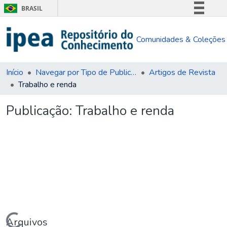
BRASIL
Simplifique!
Comunidades & Coleções
Comunica BR
Participe
Acesso à informação
Início
Navegar por Tipo de Publicação
Artigos de Revista
Trabalho e renda
Legislação
Canais
Publicação:
Trabalho e renda
Arquivos