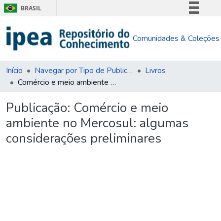
BRASIL
Simplifique!
Comunidades & Coleções
Comunica BR
Participe
Acesso à informação
Início
Navegar por Tipo de Publicação
Livros
Comércio e meio ambiente no Mercosul: algumas considerações preliminares
Legislação
Canais
Publicação:
Comércio e meio
ambiente no Mercosul: algumas
considerações preliminares