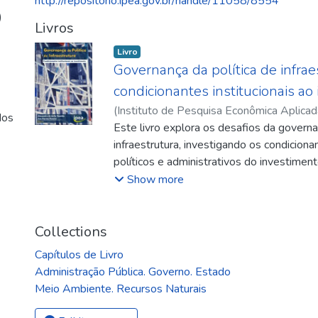
http://repositorio.ipea.gov.br/handle/11058/8554
)
Livros
Livro
Governança da política de infraes
condicionantes institucionais ao
(
Instituto de Pesquisa Econômica Aplicad
dos
Alexandre de Ávila
Este livro explora os desafios da govern
;
Pereira, Ana Karine
infraestrutura, investigando os condicionan
políticos e administrativos do investime
vulto. Apresenta análises sobre diverso
Show more
da política de infraestrutura no Brasil c
questões relacionadas às características 
financiamento no setor; aos conflitos entr
Collections
sociedade civil; aos custos de transação 
Capítulos de Livro
implementação de parcerias público-priva
Administração Pública. Governo. Estado
institucionais provenientes da implemen
Meio Ambiente. Recursos Naturais
Aceleração do Crescimento (PAC). A ob
de caso referentes à implementação de