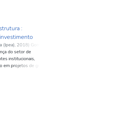
trutura :
 investimento
a (Ipea)
,
2018
)
Gomide,
ança do setor de
tes institucionais,
nto em projetos de grande
s aspectos da governança
ontemporâneo, explorando
de investimento e
e burocracias estatais e
relacionados com a
das; e às inovações
tação do Programa de
ra também reúne estudos
 grandes empreendimentos