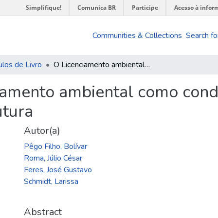
Simplifique!
Comunica BR
Participe
Acesso à infor
Communities & Collections
Search fo
ulos de Livro
O Licenciamento ambiental como condicionante à execução de obras de infraestrutura
iamento ambiental como cond
utura
Autor(a)
Pêgo Filho, Bolívar
Roma, Júlio César
Feres, José Gustavo
Schmidt, Larissa
Abstract