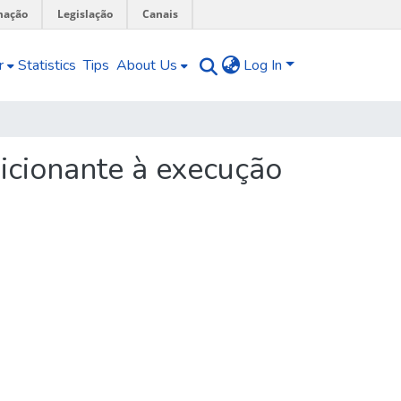
mação
Legislação
Canais
r
Statistics
Tips
About Us
Log In
icionante à execução