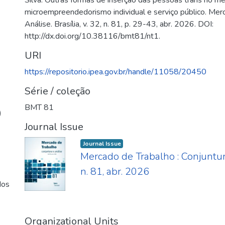
Silva. Outras formas de inserção das pessoas trans no me
microempreendedorismo individual e serviço público. Merc
Análise. Brasília, v. 32, n. 81, p. 29-43, abr. 2026. DOI:
http://dx.doi.org/10.38116/bmt81/nt1.
URI
https://repositorio.ipea.gov.br/handle/11058/20450
Série / coleção
BMT 81
)
Journal Issue
Journal Issue
Mercado de Trabalho : Conjuntur
n. 81, abr. 2026
dos
Organizational Units