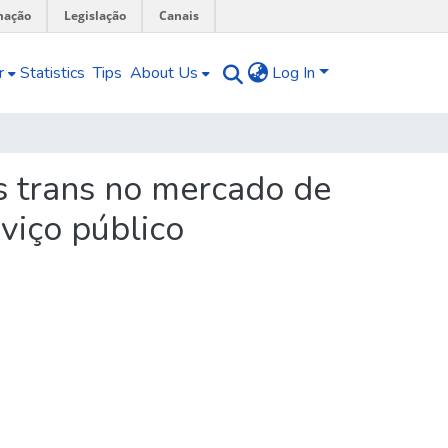
mação
Legislação
Canais
r
Statistics
Tips
About Us
Log In
s trans no mercado de
viço público