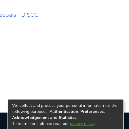
 Sociais - DISOC
We collect and process your personal information for the
following purposes:
Authentication, Preferences,
Acknowledgement and Statistics
.
To learn more, please read our
privacy policy
.