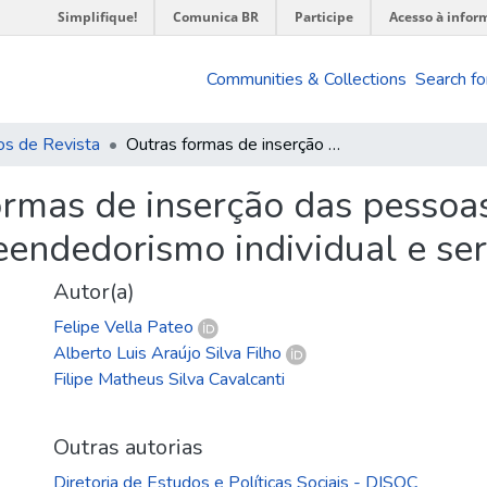
Simplifique!
Comunica BR
Participe
Acesso à infor
Communities & Collections
Search fo
os de Revista
Outras formas de inserção das pessoas trans no mercado de trabalho : microempreendedorismo individual e serviço público
ormas de inserção das pessoa
eendedorismo individual e ser
Autor(a)
Felipe Vella Pateo
Alberto Luis Araújo Silva Filho
Filipe Matheus Silva Cavalcanti
Outras autorias
Diretoria de Estudos e Políticas Sociais - DISOC