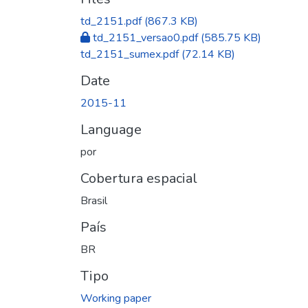
td_2151.pdf
(867.3 KB)
td_2151_versao0.pdf
(585.75 KB)
td_2151_sumex.pdf
(72.14 KB)
Date
2015-11
Language
por
Cobertura espacial
Brasil
País
BR
Tipo
Working paper