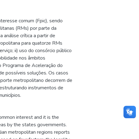
interesse comum (Fpic), sendo
litanas (RMs) por parte da
nálise crítica a partir de
ropolitana para quatorze RMs
rviço; ii) uso do consórcio público
obilidade nos âmbitos
 do Programa de Aceleração do
de possíveis soluções. Os casos
nsporte metropolitano decorrem de
estruturando instrumentos de
unicípios.
common interest and it is the
areas by the states governments.
ilian metropolitan regions reports