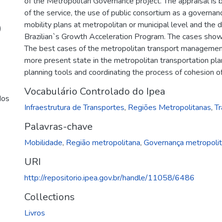
of the Metropolitan Governance project. The appraisal is b
of the service, the use of public consortium as a governa
mobility plans at metropolitan or municipal level and the d
)
Brazilian`s Growth Acceleration Program. The cases show 
The best cases of the metropolitan transport management
more present state in the metropolitan transportation plan
planning tools and coordinating the process of cohesion of 
Vocabulário Controlado do Ipea
dos
Infraestrutura de Transportes
,
Regiões Metropolitanas
,
Tr
Palavras-chave
Mobilidade
,
Região metropolitana
,
Governança metropoli
URI
http://repositorio.ipea.gov.br/handle/11058/6486
Collections
Livros