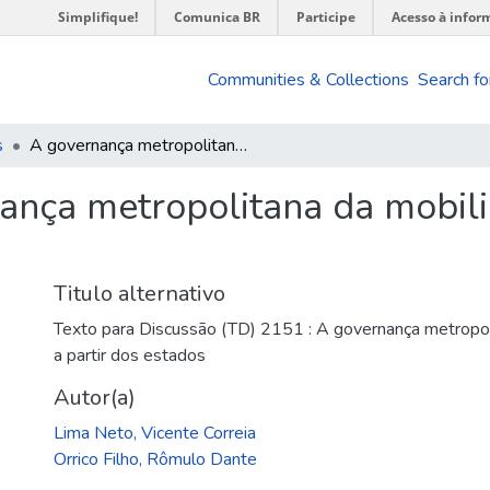
Simplifique!
Comunica BR
Participe
Acesso à infor
Communities & Collections
Search fo
s
A governança metropolitana da mobilidade : uma análise a partir dos estados
ança metropolitana da mobili
Titulo alternativo
Texto para Discussão (TD) 2151 : A governança metropoli
a partir dos estados
Autor(a)
Lima Neto, Vicente Correia
Orrico Filho, Rômulo Dante