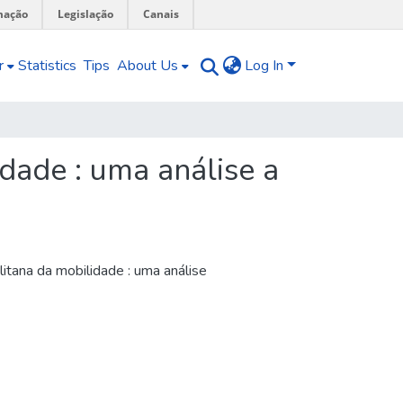
mação
Legislação
Canais
r
Statistics
Tips
About Us
Log In
dade : uma análise a
tana da mobilidade : uma análise