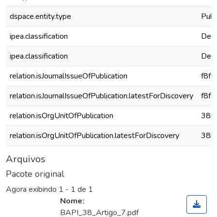
dspace.entity.type
Publ
ipea.classification
Dese
ipea.classification
Dese
relation.isJournalIssueOfPublication
f8f
relation.isJournalIssueOfPublication.latestForDiscovery
f8f
relation.isOrgUnitOfPublication
38b
relation.isOrgUnitOfPublication.latestForDiscovery
38b
Arquivos
Pacote original
Agora exibindo
1 - 1 de 1
Nome:
BAPI_38_Artigo_7.pdf