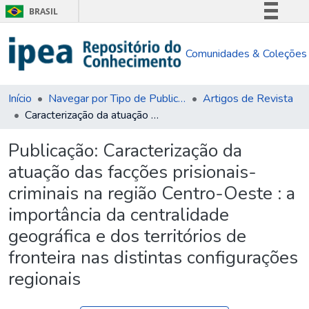
BRASIL
Simplifique!
Comunidades & Coleções
Comunica BR
Participe
Acesso à informação
Início
Navegar por Tipo de Publicação
Artigos de Revista
Caracterização da atuação das facções prisionais-criminais na região Centro-Oeste : a importância da centralidade geográfica e dos territórios de fronteira nas distintas configurações regionais
Legislação
Canais
Publicação:
Caracterização da
atuação das facções prisionais-
criminais na região Centro-Oeste : a
importância da centralidade
geográfica e dos territórios de
fronteira nas distintas configurações
regionais