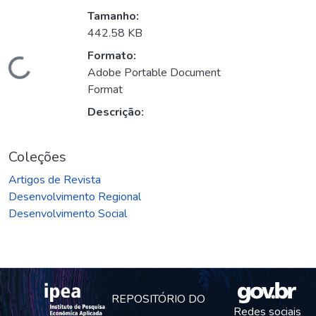
Tamanho:
442.58 KB
Formato:
Carregando...
Adobe Portable Document
Format
Descrição:
Coleções
Artigos de Revista
Desenvolvimento Regional
Desenvolvimento Social
REPOSITÓRIO DO
Redes sociais