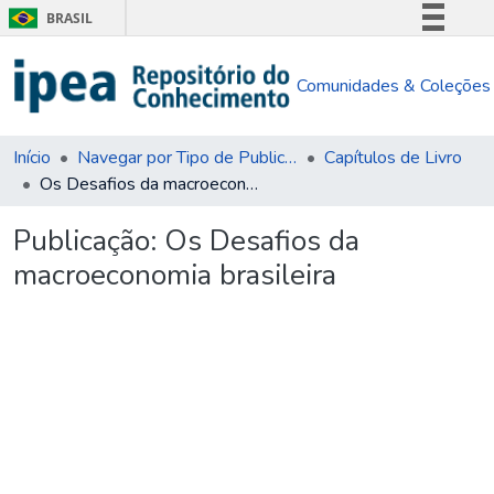
BRASIL
Simplifique!
Comunidades & Coleções
Comunica BR
Participe
Acesso à informação
Início
Navegar por Tipo de Publicação
Capítulos de Livro
Os Desafios da macroeconomia brasileira
Legislação
Canais
Publicação:
Os Desafios da
macroeconomia brasileira
Carregando...