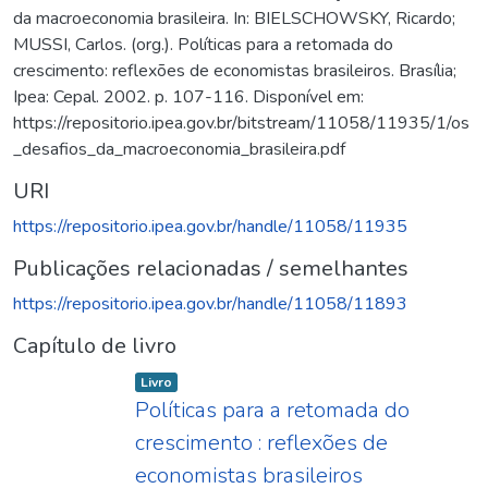
da macroeconomia brasileira. In: BIELSCHOWSKY, Ricardo;
MUSSI, Carlos. (org.). Políticas para a retomada do
crescimento: reflexões de economistas brasileiros. Brasília;
Ipea: Cepal. 2002. p. 107-116. Disponível em:
https://repositorio.ipea.gov.br/bitstream/11058/11935/1/os
_desafios_da_macroeconomia_brasileira.pdf
URI
https://repositorio.ipea.gov.br/handle/11058/11935
Publicações relacionadas / semelhantes
https://repositorio.ipea.gov.br/handle/11058/11893
Capítulo de livro
Item type:
,
Livro
Políticas para a retomada do
crescimento : reflexões de
Carregando...
economistas brasileiros