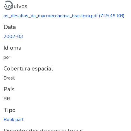
Arquivos
os_desafios_da_macroeconomia_brasileira.pdf
(749.49 KB)
Data
2002-03
Idioma
por
Cobertura espacial
Brasil
País
BR
Tipo
Book part
Detentor dos direitos autorais