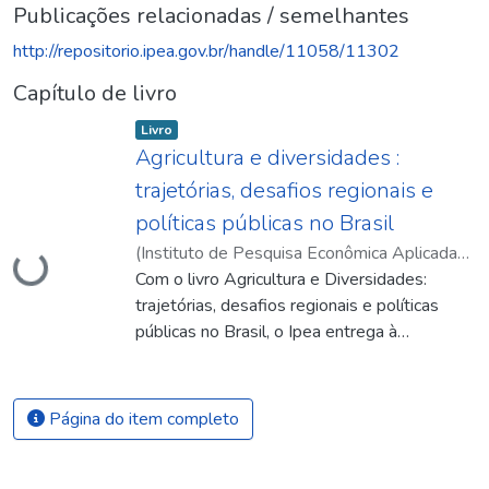
Publicações relacionadas / semelhantes
http://repositorio.ipea.gov.br/handle/11058/11302
Capítulo de livro
Item type:
,
Livro
Agricultura e diversidades :
trajetórias, desafios regionais e
políticas públicas no Brasil
(
Instituto de Pesquisa Econômica Aplicada
Carregando...
(Ipea)
Com o livro Agricultura e Diversidades:
,
2022
)
Santos, Gesmar Rosa dos
;
Silva, Rodrigo Peixoto da
trajetórias, desafios regionais e políticas
públicas no Brasil, o Ipea entrega à
sociedade brasileira o resultado de um
esforço colaborativo amplamente
convergente com a história e missão desta
Página do item completo
casa. O trabalho reúne pesquisadores do
instituto e de instituições parceiras, sendo
eles renomados professores ou