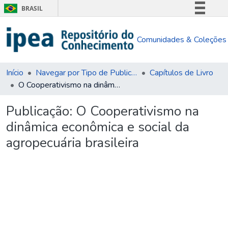
BRASIL
Simplifique!
Comunidades & Coleções
Comunica BR
Participe
Acesso à informação
Início
Navegar por Tipo de Publicação
Capítulos de Livro
O Cooperativismo na dinâmica econômica e social da agropecuária brasileira
Legislação
Canais
Publicação:
O Cooperativismo na
dinâmica econômica e social da
agropecuária brasileira