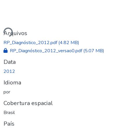
ando...
Arquivos
RP_Diagnóstico_2012.pdf
(4.82 MB)
RP_Diagnóstico_2012_versao0.pdf
(5.07 MB)
Data
2012
Idioma
por
Cobertura espacial
Brasil
País