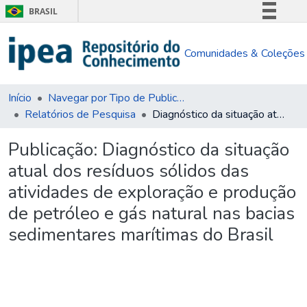
BRASIL
Simplifique!
Comunidades & Coleções
Comunica BR
Participe
Acesso à informação
Início
Navegar por Tipo de Publicação
Relatórios de Pesquisa
Diagnóstico da situação atual dos resíduos sólidos das atividades de exploração e produção de petróleo e gás natural nas bacias sedimentares marítimas do Brasil
Legislação
Canais
Publicação:
Diagnóstico da situação
atual dos resíduos sólidos das
atividades de exploração e produção
de petróleo e gás natural nas bacias
sedimentares marítimas do Brasil